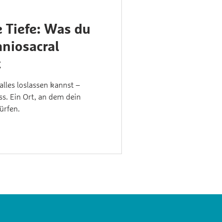
e Tiefe: Was du
niosacral
t
 alles loslassen kannst –
s. Ein Ort, an dem dein
ürfen.