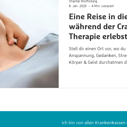
Chantal Wolfisberg
6. Jan. 2025
4 Min. Lesezeit
Eine Reise in di
während der Cra
Therapie erlebs
Stell dir einen Ort vor, wo du
Anspannung, Gedanken, Stres
Körper & Geist durchatmen d
​​Ich bin von allen Krankenkassen-