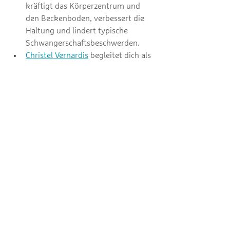
kräftigt das Körperzentrum und 
den Beckenboden, verbessert die 
Haltung und lindert typische 
Schwangerschaftsbeschwerden. 
Christel Vernardis
 begleitet dich als 
Doula und Ritualgestalterin
 mit 
liebevollen Zeremonien, die die 
weibliche Kraft feiern und Halt 
schaffen.
Fazit
Die Geburt ist ein kraftvoller Übergang 
– eine Erfahrung, die Wissen, Vertrauen 
und bewusste Entscheidungen 
erfordert. 
Die richtigen Begleiter*innen 
und eine gut Vorbereitung können den 
Unterschied machen.
 Die hier 
vorgestellten Bücher, Angebote und der 
Film bieten wertvolle Impulse, um 